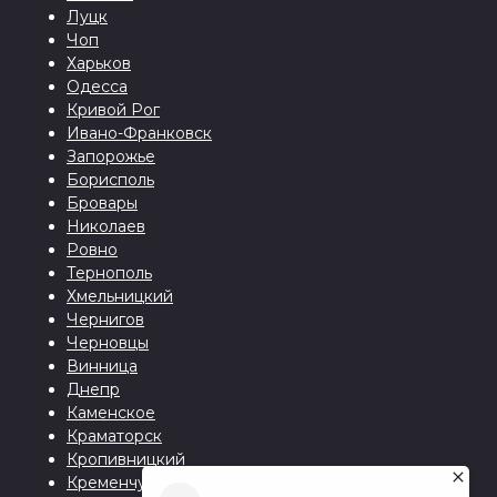
Луцк
Чоп
Харьков
Одесса
Кривой Рог
Ивано-Франковск
Запорожье
Борисполь
Бровары
Николаев
Ровно
Тернополь
Хмельницкий
Чернигов
Черновцы
Винница
Днепр
Каменское
Краматорск
Кропивницкий
Кременчуг