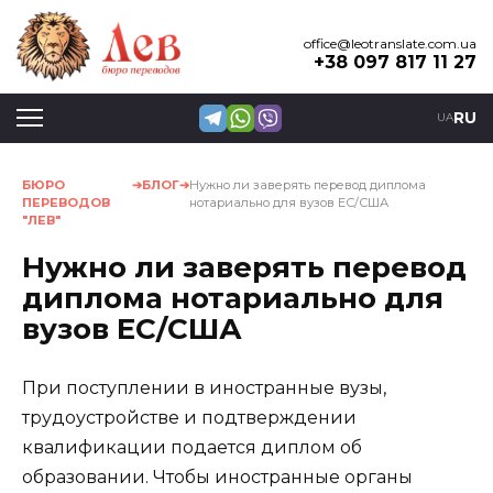
Перейти
к
office@leotranslate.com.ua
+38 097 817 11 27
содержанию
RU
UA
БЮРО
БЛОГ
Нужно ли заверять перевод диплома
ПЕРЕВОДОВ
нотариально для вузов ЕС/США
"ЛЕВ"
Нужно ли заверять перевод
диплома нотариально для
вузов ЕС/США
При поступлении в иностранные вузы,
трудоустройстве и подтверждении
квалификации подается диплом об
образовании. Чтобы иностранные органы