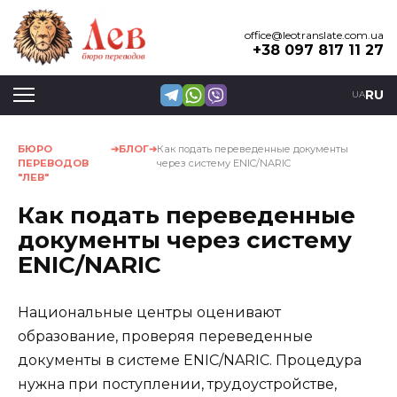
Перейти
к
office@leotranslate.com.ua
+38 097 817 11 27
содержанию
RU
UA
БЮРО
БЛОГ
Как подать переведенные документы
ПЕРЕВОДОВ
через систему ENIC/NARIC
"ЛЕВ"
Как подать переведенные
документы через систему
ENIC/NARIC
Национальные центры оценивают
образование, проверяя переведенные
документы в системе ENIC/NARIC. Процедура
нужна при поступлении, трудоустройстве,