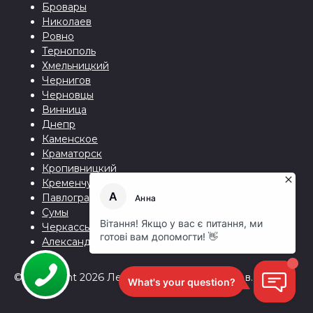
Бровары
Николаев
Ровно
Тернополь
Хмельницкий
Чернигов
Черновцы
Винница
Днепр
Каменское
Краматорск
Кропивницкий
Кременчуг
Павлоград
Сумы
Черкассы
Александрия
© Copyright 2026 Лев, Агентство переводов.