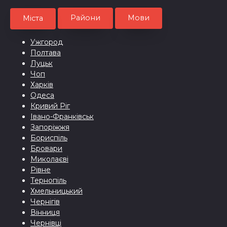
Райони
Мови
Міста
Ужгород
Полтава
Луцьк
Чоп
Харків
Одеса
Кривий Ріг
Івано-Франківськ
Запоріжжя
Бориспіль
Бровари
Миколаєві
Рівне
Тернопіль
Хмельницький
Чернігів
Вінниця
Чернівці