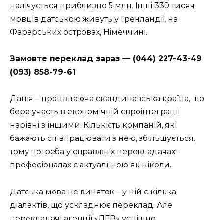
налічується приблизно 5 млн. Інші 330 тисяч
мовців датською живуть у Гренландії, на
Фарерських островах, Німеччині.
Замовте
переклад
зараз — (044) 227-43-49
(093) 858-79-61
Данія – процвітаюча скандинавська країна, що
бере участь в економічній євроінтеграції
нарівні з іншими. Кількість компаній, які
бажають співпрацювати з нею, збільшується,
тому потреба у справжніх перекладачах-
професіоналах є актуальною як ніколи.
Датська мова не виняток – у ній є кілька
діалектів, що ускладнює переклад. Але
перекладачі
агенції «ЛЕВ»
успішно