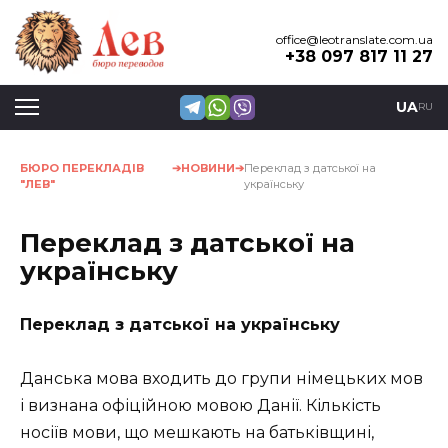
Перейти
до
office@leotranslate.com.ua
+38 097 817 11 27
вмісту
UA
RU
БЮРО ПЕРЕКЛАДІВ
НОВИНИ
Переклад з датської на
"ЛЕВ"
українську
Переклад з датської на
українську
Переклад з датської на українську
Данська мова входить до групи німецьких мов
і визнана офіційною мовою Данії. Кількість
носіїв мови, що мешкають на батьківщині,